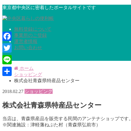
東京都中央区に密着したポータルサイトです
無料登録について
事業所のご登録
運営者情報
Facebook
お問い合わせ
Twitter
ホーム
Line
ショッピング
共
株式会社青森県特産品センター
有
2018.02.27
ショッピング
株式会社青森県特産品センター
当店は、青森県産品を販売する民間のアンテナショップです
※関連施設：津軽藩ねぷた村（青森県弘前市）