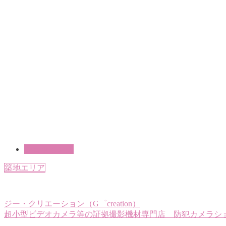
ショッピング
築地エリア
ジー・クリエーション（G゜creation）
超小型ビデオカメラ等の証拠撮影機材専門店 防犯カメラシ