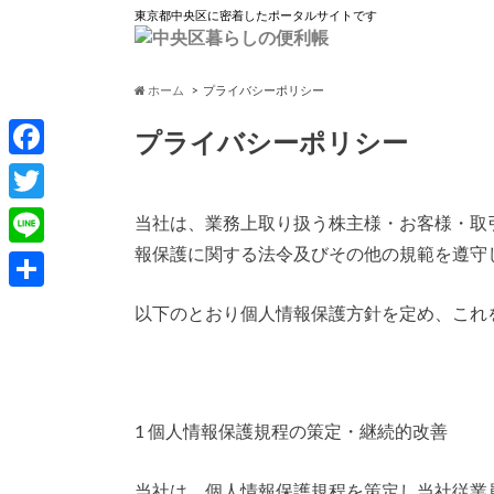
東京都中央区に密着したポータルサイトです
ホーム
プライバシーポリシー
プライバシーポリシー
F
a
T
当社は、業務上取り扱う株主様・お客様・取
c
w
報保護に関する法令及びその他の規範を遵守
L
e
i
i
共
以下のとおり個人情報保護方針を定め、これ
b
t
n
有
o
t
e
o
e
k
r
1 個人情報保護規程の策定・継続的改善
当社は、個人情報保護規程を策定し当社従業