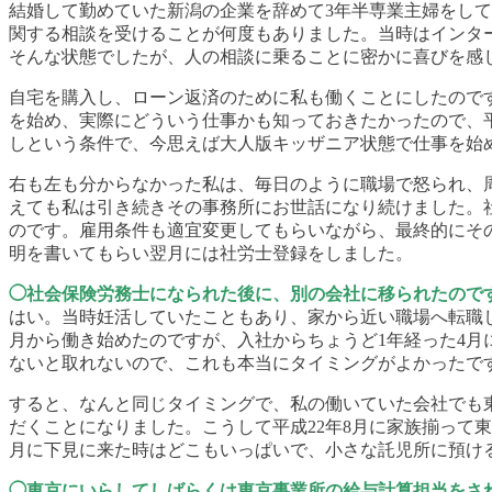
結婚して勤めていた新潟の企業を辞めて3年半専業主婦をし
関する相談を受けることが何度もありました。当時はインタ
そんな状態でしたが、人の相談に乗ることに密かに喜びを感
自宅を購入し、ローン返済のために私も働くことにしたので
を始め、実際にどういう仕事かも知っておきたかったので、平
しという条件で、今思えば大人版キッザニア状態で仕事を始
右も左も分からなかった私は、毎日のように職場で怒られ、
えても私は引き続きその事務所にお世話になり続けました。
のです。雇用条件も適宜変更してもらいながら、最終的にその
明を書いてもらい翌月には社労士登録をしました。
◯社会保険労務士になられた後に、別の会社に移られたので
はい。当時妊活していたこともあり、家から近い職場へ転職
月から働き始めたのですが、入社からちょうど1年経った4月
ないと取れないので、これも本当にタイミングがよかったで
すると、なんと同じタイミングで、私の働いていた会社でも
だくことになりました。こうして平成22年8月に家族揃って
月に下見に来た時はどこもいっぱいで、小さな託児所に預け
◯東京にいらしてしばらくは東京事業所の給与計算担当をさ