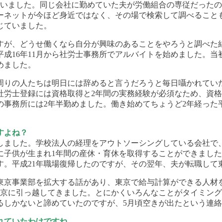
ていました。同じ会社に勤めていた夫が労働組合の専従だった
ーネットが今ほど身近ではなく、その場で検索して調べること
じていました。
すが、どうせ働くなら自分が興味のあることをやろうと調べた
成16年11月から社労士事務所でアルバイトを始めました。当初
めました。
周りの人たちは明日には辞めると言うだろうと毎日囁かれてい
社労士登録には資格取得と2年間の実務経験が必須なため、資
事務所には2年半勤めました。働き始めてちょうど2年経った平
すよね？
しました。学校法人の経理をアウトソーシングしている会社で
に子供が生まれ1年間の産休・育休を取得することができまし
す。平成21年職場復帰したのですが、その翌年、夫が転職して
東京事業部を拡大する話があり、東京で給与計算ができる人材
東京に引っ越してきました。とにかくいろんなことがタイミン
るしかないと諦めていたのですが、5月頃空きが出たという連
れていたわけですね。