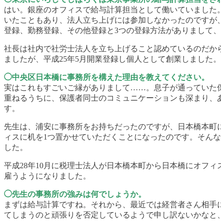
はい。銀座のオフィスで給与計算担当として働いていました
いたこともあり、法人立ち上げには参加しなかったのですが
登録、勤務登録、その他登録と3つの登録方法がありまして
社長は社内で社労士法人を立ち上げること認めているのだか
ましたが、平成25年5月開業登録し個人として創業しました。
◯中央区日本橋に事務所を構えた理由を教えてください。
実はこれもすごいご縁がありまして……。息子が通っていた
重ねるうちに、保護者同士のコミュニケーションも深まり、
す。
先生は、浦安に事務所をお持ちだったのですが、日本橋本町
ィスに机を1つ置かせていただくことになったのです。そんな
した。
平成28年10月に税理士法人が日本橋本町から日本橋にオフ
雇うようになりました。
◯先生の事務所の強みは何でしょうか。
まずは給与計算ですね。それから、最近では経営者さん相手
てしまうのと頑張りを否定しているようで申し訳ないかなと