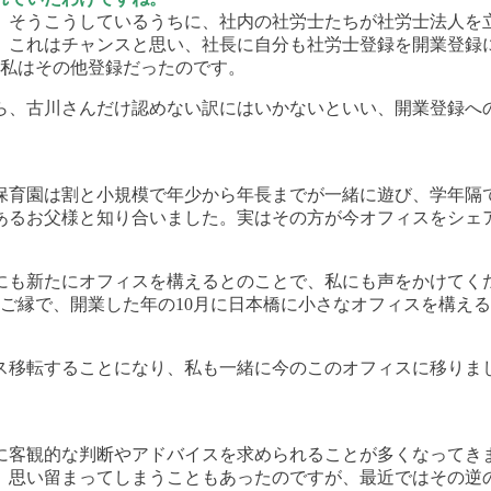
。そうこうしているうちに、社内の社労士たちが社労士法人を
、これはチャンスと思い、社長に自分も社労士登録を開業登録
、私はその他登録だったのです。
ら、古川さんだけ認めない訳にはいかないといい、開業登録へ
保育園は割と小規模で年少から年長までが一緒に遊び、学年隔
あるお父様と知り合いました。実はその方が今オフィスをシェ
にも新たにオフィスを構えるとのことで、私にも声をかけてく
ご縁で、開業した年の10月に日本橋に小さなオフィスを構え
ィス移転することになり、私も一緒に今のこのオフィスに移り
に客観的な判断やアドバイスを求められることが多くなってき
、思い留まってしまうこともあったのですが、最近ではその逆