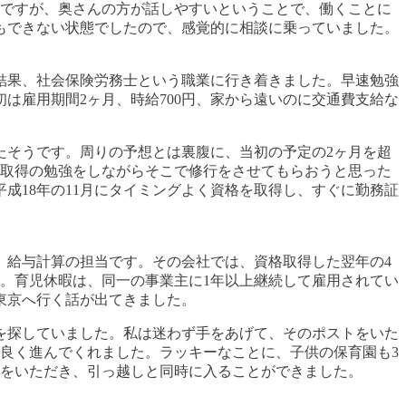
のですが、奥さんの方が話しやすいということで、働くことに
もできない状態でしたので、感覚的に相談に乗っていました。
結果、社会保険労務士という職業に行き着きました。早速勉強
は雇用期間2ヶ月、時給700円、家から遠いのに交通費支給な
たそうです。周りの予想とは裏腹に、当初の予定の2ヶ月を超
格取得の勉強をしながらそこで修行をさせてもらおうと思った
成18年の11月にタイミングよく資格を取得し、すぐに勤務証
、給与計算の担当です。その会社では、資格取得した翌年の4
た。育児休暇は、同一の事業主に1年以上継続して雇用されてい
東京へ行く話が出てきました。
を探していました。私は迷わず手をあげて、そのポストをいた
グ良く進んでくれました。ラッキーなことに、子供の保育園も3
絡をいただき、引っ越しと同時に入ることができました。