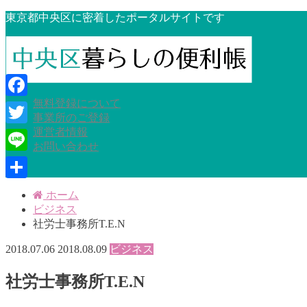
東京都中央区に密着したポータルサイトです
無料登録について
Facebook
事業所のご登録
運営者情報
Twitter
お問い合わせ
Line
共
ホーム
ビジネス
有
社労士事務所T.E.N
2018.07.06
2018.08.09
ビジネス
社労士事務所T.E.N