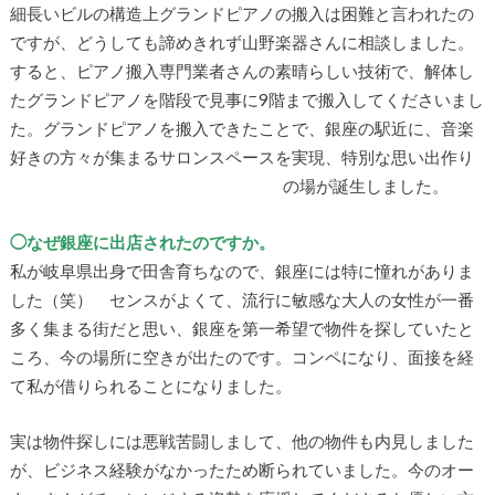
細長いビルの構造上グランドピアノの搬入は困難と言われたの
ですが、どうしても諦めきれず山野楽器さんに相談しました。
すると、ピアノ搬入専門業者さんの素晴らしい技術で、解体し
たグランドピアノを階段で見事に9階まで搬入してくださいまし
た。グランドピアノを搬入できたことで、銀座の駅近に、音楽
好きの方々が集まるサロンスペースを実現、特別な思い出作り
の場が誕生しました。
◯なぜ銀座に出店されたのですか。
私が岐阜県出身で田舎育ちなので、銀座には特に憧れがありま
した（笑） センスがよくて、流行に敏感な大人の女性が一番
多く集まる街だと思い、銀座を第一希望で物件を探していたと
ころ、今の場所に空きが出たのです。コンペになり、面接を経
て私が借りられることになりました。
実は物件探しには悪戦苦闘しまして、他の物件も内見しました
が、ビジネス経験がなかったため断られていました。今のオー