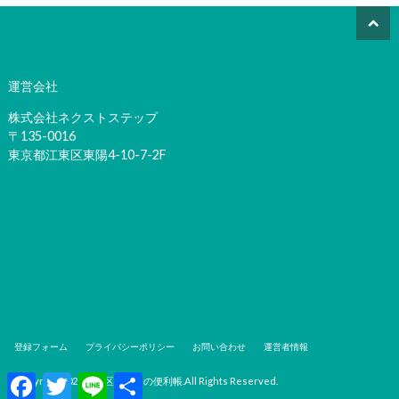
運営会社
株式会社ネクストステップ
〒135-0016
東京都江東区東陽4-10-7-2F
登録フォーム
プライバシーポリシー
お問い合わせ
運営者情報
F
T
L
共
©Copyright2026
中央区暮らしの便利帳
.All Rights Reserved.
a
w
i
有