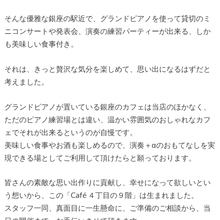
そんな優雅な銀座の駅近で、グランドピアノを使って貸切のミ
ニコンサートや発表会、演奏の練習パーティーが出来る、しか
も美味しい食事付き。
それは、きっと贅沢な気分を楽しめて、思い出になるはずだと
考えました。
グランドピアノが置いている銀座のカフェは当店のほかなく、
ただのピアノ練習場とは違い、温かい雰囲気のおしゃれなカフ
ェでそれが出来るというのが自慢です。
美味しい食事やお酒も楽しめるので、演奏＋αのおもてなしを実
現できる場としてご利用して頂けたらと願っております。
皆さんの素敵な思い出作りに貢献し、幸せになって欲しいとい
う想いから、この「Café ４丁目の９階」は生まれました。
スタッフ一同、真面目に一生懸命に、ご準備のご相談から、当