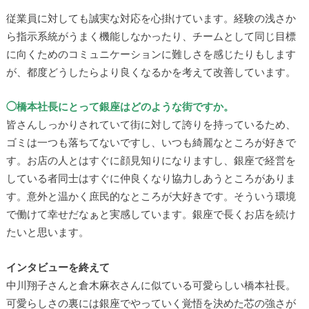
従業員に対しても誠実な対応を心掛けています。経験の浅さか
ら指示系統がうまく機能しなかったり、チームとして同じ目標
に向くためのコミュニケーションに難しさを感じたりもします
が、都度どうしたらより良くなるかを考えて改善しています。
◯橋本社長にとって銀座はどのような街ですか。
皆さんしっかりされていて街に対して誇りを持っているため、
ゴミは一つも落ちてないですし、いつも綺麗なところが好きで
す。お店の人とはすぐに顔見知りになりますし、銀座で経営を
している者同士はすぐに仲良くなり協力しあうところがありま
す。意外と温かく庶民的なところが大好きです。そういう環境
で働けて幸せだなぁと実感しています。銀座で長くお店を続け
たいと思います。
インタビューを終えて
中川翔子さんと倉木麻衣さんに似ている可愛らしい橋本社長。
可愛らしさの裏には銀座でやっていく覚悟を決めた芯の強さが