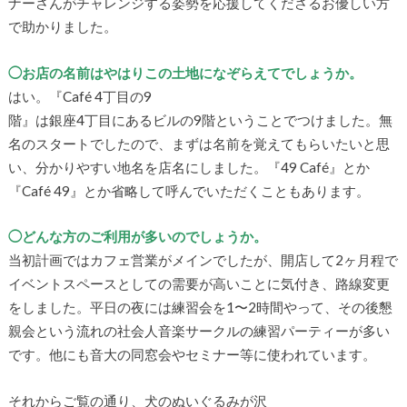
ナーさんがチャレンジする姿勢を応援してくださるお優しい方
で助かりました。
◯お店の名前はやはりこの土地になぞらえてでしょうか。
はい。『Café 4丁目の9
階』は銀座4丁目にあるビルの9階ということでつけました。無
名のスタートでしたので、まずは名前を覚えてもらいたいと思
い、分かりやすい地名を店名にしました。『49 Café』とか
『Café 49』とか省略して呼んでいただくこともあります。
◯どんな方のご利用が多いのでしょうか。
当初計画ではカフェ営業がメインでしたが、開店して2ヶ月程で
イベントスペースとしての需要が高いことに気付き、路線変更
をしました。平日の夜には練習会を1〜2時間やって、その後懇
親会という流れの社会人音楽サークルの練習パーティーが多い
です。他にも音大の同窓会やセミナー等に使われています。
それからご覧の通り、犬のぬいぐるみが沢